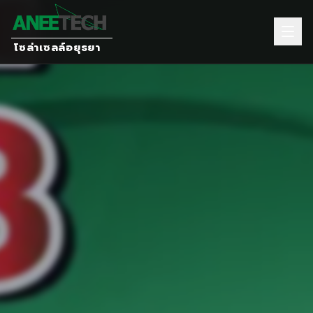
โซล่าเซลล์อยุธยา