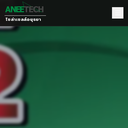
โซล่าเซลล์อยุธยา